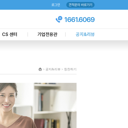
로그인
견적문의 바로가기
1661.6069
CS 센터
기업전용관
공지&리뷰
객마음 케어센터
기업업무제휴
언론뉴스
상담문의
주요실적
칭찬하기
견적신청
공지사항
> 공지&리뷰 > 칭찬하기
온라인 예약하기
이벤트
현장모니터링
현금영수증 신청