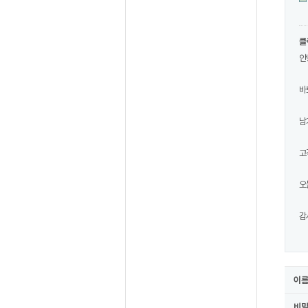
클
안
바
남
고
오
감
이
비