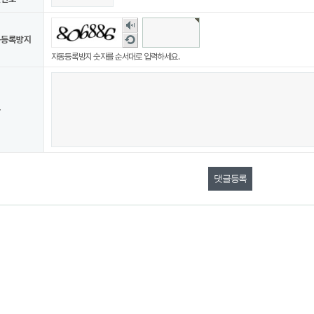
숫
자
새
동등록방지
음
로
자동등록방지 숫자를 순서대로 입력하세요.
성
고
듣
침
기
용