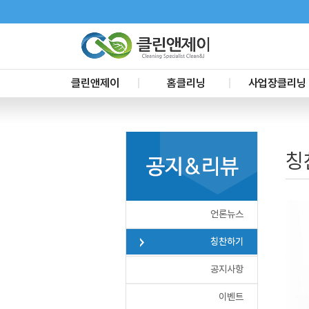
클린앤제이
홈클리닝
사업장클리닝
CEO인사말
신축입주청소
사무실청소
대리점문의
이사청소
요식업장청소
칭
서비스 요금
리모델링청소
준공청소
거주청소
공장청소
프리미엄블루
교육장청소
언론뉴스
욕실정기서비스
사업장 정기청소
부분별청소
건물시설관리
칭찬하기
화재청소
공지사항
이벤트