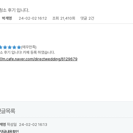
청소 후기 입니다.
자
박계영
24-02-02 16:12
조회
21,410회
댓글
2건
(매우만족)
소 후기 입니다! 카페 등록 하였습니다.
://m.cafe.naver.com/directwedding/6129679
댓글목록
계영
작성일
24-02-02 16:13
댓글내용 확인