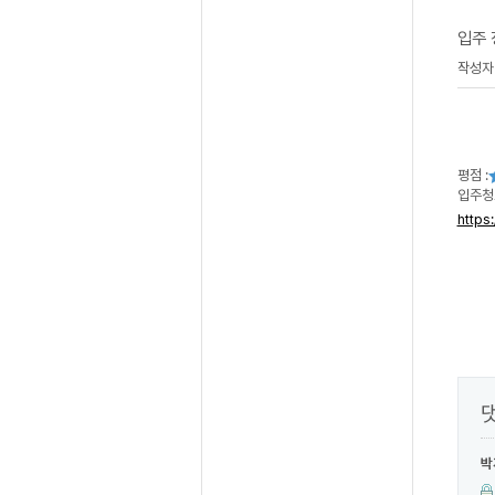
입주 
작성
평점 :
입주청
https
박