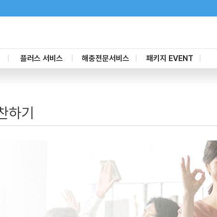
플러스 서비스
해충전문서비스
패키지 EVENT
새집증후군제거
가정집
할인 패키지
고
공간살균케어
요식업
부분청소 패키지
찬하기
줄눈시공
일반사업체
유리막나노코팅
숙박업
마루코팅
소독방역케어
가전제품청소
포충기
탄성코트
단열필름
배관청소