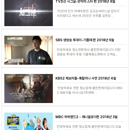
TV조선 시그널-은막의 스타 편 2018년 6월
70년대 인기 여배우였던 김교순씨어느날 갑자기
사라졌다고 하는데 25년간 자취를 감추었…
SBS 생방송 투데이-기름때 편 2018년 5월
안녕하세요 청소전문회사 클린앤제이입니다.이번
생방송 투데이 주방 기름때청소편에서 고객님…
KBS2 제보자들-혹할머니 사연 2018년 4월
안녕하세요 전문 청소업체 클린앤제이입니다.KBS
2 제보자들 아시나요?주변에 …
MBC 하하랜드2 - 애니멀호더편 2018년 3월
안녕하세요 전문 청소업체 클린앤제이입니다.오늘