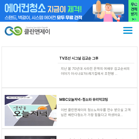
TV조선 시그널 김교순 그후
지난 봄 70년대 사라진 은막의 여배우 김교순씨의
이야기 아시나요?쓰레기집에서 조현병 …
MBC오늘저녁-청소와 유리막코팅
이번 클린앤제이의 청소노하우를 전수 받으실 고객
님은 베란다청소가 가장 힘들다고 하셨어요…