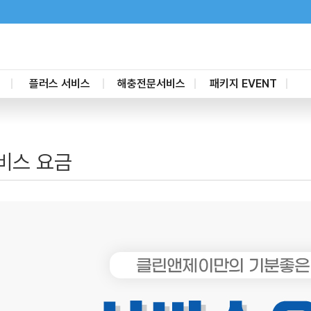
플러스 서비스
해충전문서비스
패키지 EVENT
새집증후군제거
가정집
할인 패키지
고
공간살균케어
요식업
부분청소 패키지
비스 요금
줄눈시공
일반사업체
유리막나노코팅
숙박업
마루코팅
소독방역케어
가전제품청소
포충기
탄성코트
단열필름
배관청소