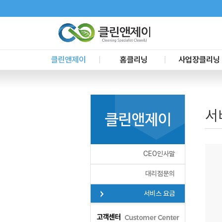
클린앤제이
홈클리닝
사업장클리닝
CEO인사말
신축입주청소
사무실청소
대리점문의
이사청소
요식업장청소
서
서비스 요금
리모델링청소
준공청소
거주청소
공장청소
프리미엄블루
교육장청소
CEO인사말
욕실정기서비스
사업장 정기청소
부분별청소
건물시설관리
대리점문의
화재청소
서비스 요금