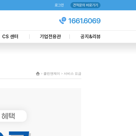
로그인
견적문의 바로가기
1661.6069
CS 센터
기업전용관
공지&리뷰
객마음 케어센터
기업업무제휴
언론뉴스
상담문의
주요실적
칭찬하기
견적신청
공지사항
> 클린앤제이 > 서비스 요금
온라인 예약하기
이벤트
현장모니터링
현금영수증 신청