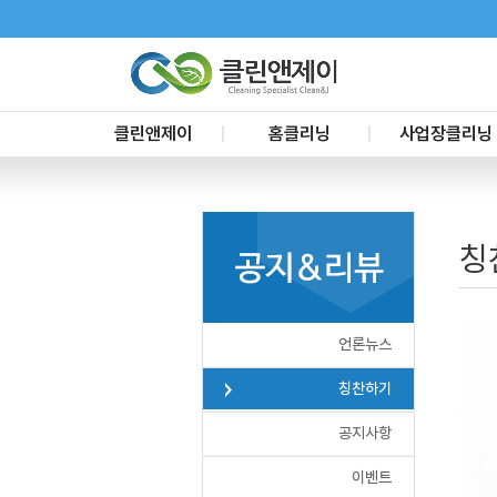
클린앤제이
홈클리닝
사업장클리닝
CEO인사말
신축입주청소
사무실청소
대리점문의
이사청소
요식업장청소
칭
서비스 요금
리모델링청소
준공청소
거주청소
공장청소
프리미엄블루
교육장청소
언론뉴스
욕실정기서비스
사업장 정기청소
부분별청소
건물시설관리
칭찬하기
화재청소
공지사항
이벤트