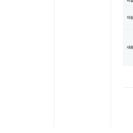
비
자
내