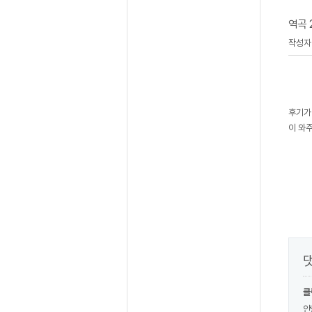
역곡 
작성
후기가
이 와
클
안