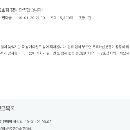
2호점 정말 만족했습니다!
자
한다솔
19-01-20 21:30
조회
15,330회
댓글
1건
 많이 늦었지만 꼭 남겨야될듯 싶어 적어봅니다. 원래 업체 부르면 무례하신분들이 굉장히 많
주셔서 감사합니다. 다음에 기회가 된다면 또 함께 했음 좋겠습니다! 역곡 2호점 대박나세요~!
댓글목록
린앤제이
작성일
19-01-21 09:03
녕하세요? 한다솔 고객님!