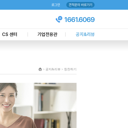
로그인
견적문의 바로가기
1661.6069
CS 센터
기업전용관
공지&리뷰
객마음 케어센터
기업업무제휴
언론뉴스
상담문의
주요실적
칭찬하기
견적신청
공지사항
> 공지&리뷰 > 칭찬하기
온라인 예약하기
이벤트
현장모니터링
현금영수증 신청