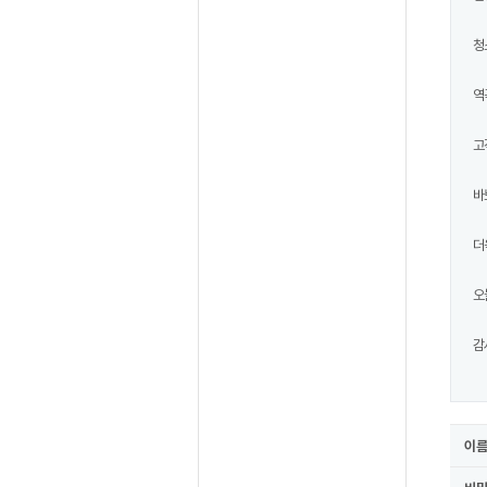
청
역
고
바
더
오
감
이