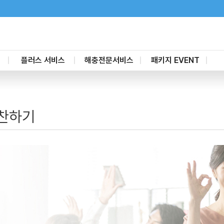
플러스 서비스
해충전문서비스
패키지 EVENT
새집증후군제거
가정집
할인 패키지
고
공간살균케어
요식업
부분청소 패키지
찬하기
줄눈시공
일반사업체
유리막나노코팅
숙박업
마루코팅
소독방역케어
가전제품청소
포충기
탄성코트
단열필름
배관청소