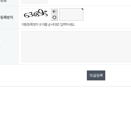
밀번호
숫
자
새
동등록방지
음
로
자동등록방지 숫자를 순서대로 입력하세요.
성
고
듣
침
기
용