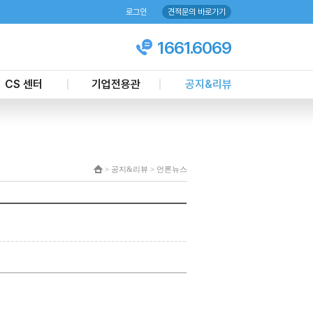
로그인
견적문의 바로가기
1661.6069
CS 센터
기업전용관
공지&리뷰
객마음 케어센터
기업업무제휴
언론뉴스
상담문의
주요실적
칭찬하기
견적신청
공지사항
> 공지&리뷰 > 언론뉴스
온라인 예약하기
이벤트
현장모니터링
현금영수증 신청