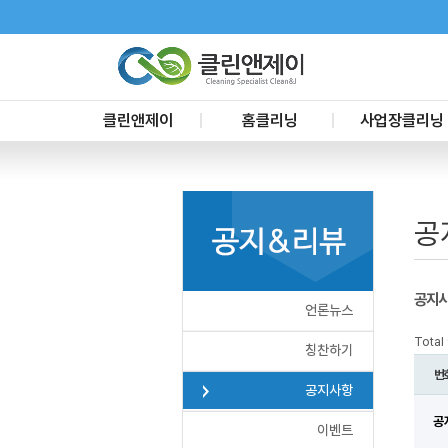
클린앤제이
홈클리닝
사업장클리닝
CEO인사말
신축입주청소
사무실청소
대리점문의
이사청소
요식업장청소
공
서비스 요금
리모델링청소
준공청소
거주청소
공장청소
프리미엄블루
교육장청소
공지
언론뉴스
욕실정기서비스
사업장 정기청소
Total
부분별청소
건물시설관리
칭찬하기
화재청소
번
공지사항
공
이벤트