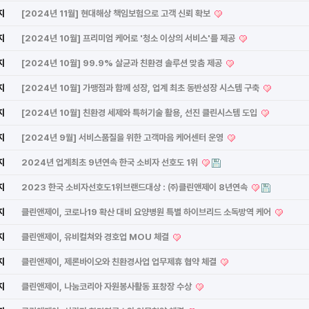
지
[2024년 11월] 현대해상 책임보험으로 고객 신뢰 확보
지
[2024년 10월] 프리미엄 케어로 '청소 이상의 서비스'를 제공
지
[2024년 10월] 99.9% 살균과 친환경 솔루션 맞춤 제공
지
[2024년 10월] 가맹점과 함께 성장, 업계 최초 동반성장 시스템 구축
지
[2024년 10월] 친환경 세제와 특허기술 활용, 선진 클린시스템 도입
지
[2024년 9월] 서비스품질을 위한 고객마음 케어센터 운영
지
2024년 업계최초 9년연속 한국 소비자 선호도 1위
지
2023 한국 소비자선호도1위브랜드대상 : ㈜클린앤제이 8년연속
지
클린앤제이, 코로나19 확산 대비 요양병원 특별 하이브리드 소독방역 케어
지
클린앤제이, 유비컬쳐와 경호업 MOU 체결
지
클린앤제이, 제론바이오와 친환경사업 업무제휴 협약 체결
지
클린앤제이, 나눔코리아 자원봉사활동 표창장 수상