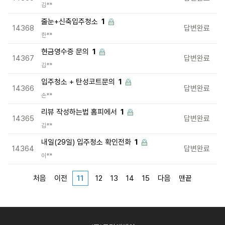
김**
줄눈+신축입주청소
1
14368
답변완료
한**
현금영수증 문의
1
14367
답변완료
김**
입주청소 + 탄성코트문의
1
14366
답변완료
손**
리뷰 작성하는법 홈피에서
1
14365
답변완료
김**
내일(29일) 입주청소 확인전화
1
14364
답변완료
이**
처음
이전
11
12
13
14
15
다음
맨끝