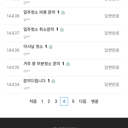
안**
입주청소 비용 문의
1
14438
답변완료
유**
입주청소 취소문의
1
14437
답변완료
김**
이사날 청소
1
14436
답변완료
이**
거주 중 부분청소 문의
1
14435
답변완료
이**
문의드립니다
1
14434
답변완료
사**
처음
1
2
3
4
5
다음
맨끝