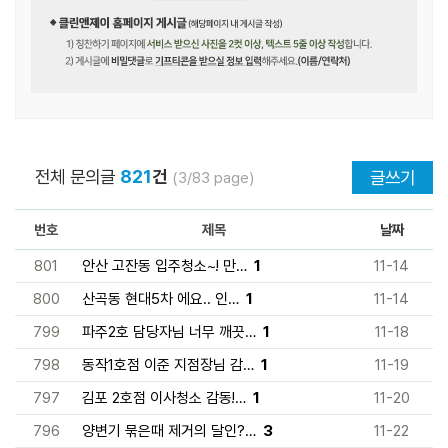
전체 문의글
821
건
글쓰기
(3/83 page)
번호
제목
날짜
801
안산 고잔동 입주청소~! 만…
1
11-14
800
산곡동 현대5차 에요.. 인…
1
11-14
799
파주2호 담당자님 너무 깨끗…
1
11-18
798
동작1호점 이준 지점장님 감…
1
11-19
797
김포 2호점 이사청소 감동!…
1
11-20
796
양변기 묶은때 제거의 달인?…
3
11-22