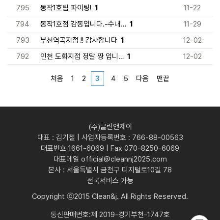
795
동작1호팀 파이팅!
1
11-22
794
동작1호점 감동입니다.-수내…
1
11-29
793
부천역곡지점 !! 감사합니다
1
12-02
792
인천 도화지점 정말 짱 입니…
1
12-02
처음
1
2
3
4
5
다음
맨끝
(주)클린앤제이
대표 : 김기철 | 사업자등록번호 : 766-88-00563
대표번호 1661-6069 | Fax 070-8250-6069
대표메일 official@cleannj2025.com
본사 : 서울특별시 금천구 디지털로10길 78
전국서비스 가능
Copyright ⓒ2015 Clean&j. All Rights Reserved.
통신판매번호:제 2019-경기부천-1747호