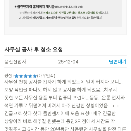
사무실 공사 후 청소 요청
풍산산업사
25-12-04
답변대기
평점 :
(매우만족)
본문
사무실 천정 공사를 갑자기 하게 되었는데 일이 커지다 보니...
보양 작업을 하나도 하지 않고 공사를 하게 되었음...치우지
못한 모든 사무실 용품 부터 컴퓨터 프린터...등등...온통 먼지와
석면 가루로 뒤덮여져 버려서 아주 난감한 상황이었음...ㅜㅜ
긴급으로 찾다 찾다 클린앤제이에 도움 요청!! 매우 긴급한
상황이라 바로 해주길 원했는데 용인2지점에서 시간도 딱
맞춰주시고 6시간 동안 20년동안 사용했던 사무실을 완전 다른