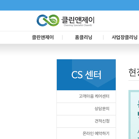
클린앤제이
홈클리닝
사업장클리닝
CEO인사말
신축입주청소
사무실청소
대리점문의
이사청소
요식업장청소
현
서비스 요금
리모델링청소
준공청소
거주청소
공장청소
프리미엄블루
교육장청소
고객마음 케어센터
욕실정기서비스
사업장 정기청소
부분별청소
건물시설관리
상담문의
화재청소
견적신청
온라인 예약하기