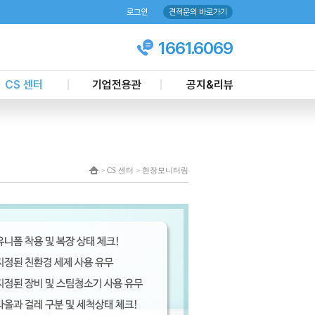
로그인
견적문의 바로가기
1661.6069
CS 센터
기업전용관
공지&리뷰
객마음 케어센터
기업업무제휴
언론뉴스
상담문의
주요실적
칭찬하기
견적신청
공지사항
> CS 센터 > 현장모니터링
온라인 예약하기
이벤트
현장모니터링
현금영수증 신청