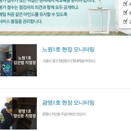
노원1호 현장 모니터링
서울시 중구 회원동1가 롯데캐슬아이리스
광명1호 현장 모니터링
광명시 하안동 주공아파트 12단지