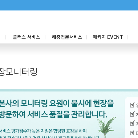
플러스 서비스
해충전문서비스
패키지 EVENT
새집증후군제거
가정집
할인 패키지
고
공간살균케어
요식업
부분청소 패키지
장모니터링
줄눈시공
일반사업체
유리막나노코팅
숙박업
마루코팅
소독방역케어
가전제품청소
포충기
탄성코트
단열필름
배관청소